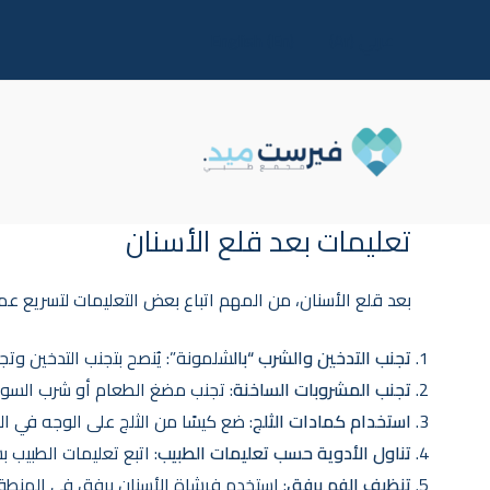
خطي
عربي (Ar)
English (En)
لى
لمحتوى
تعليمات بعد قلع الأسنان
بعد قلع الأسنان، من المهم اتباع بعض التعليمات لتسريع عم
تجنب التدخين والشرب “بال
شلمونة”: يُنصح بتجنب التدخين وتجنب استخدام 
تجنب المشروبات الساخنة
: تجنب مضغ الطعام أو شرب السوائل الساخنة في ال
استخدام كمادات الثلج
: ضع كيسًا من الثلج على الوجه في المنطقة المصابة لم
تناول الأدوية حسب تعليمات الطبيب
: اتبع تعليمات الطبيب
تنظيف الفم برفق
: استخدم فرشاة الأسنان برفق في المنطقة